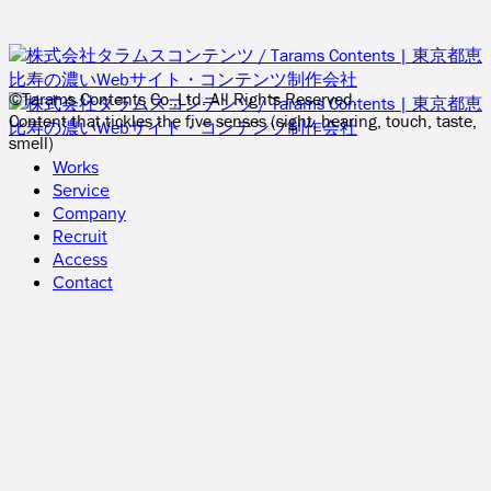
©Tarams Contents Co.,Ltd. All Rights Reserved.
Content that tickles the five senses (sight, hearing, touch, taste,
smell)
Works
Service
Company
Recruit
Access
Contact